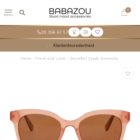
0
MENU
09 356 67 57
Klantentevredenheid
Home
/
Frank and Lucie - Zonnebril Eyedo Grenache