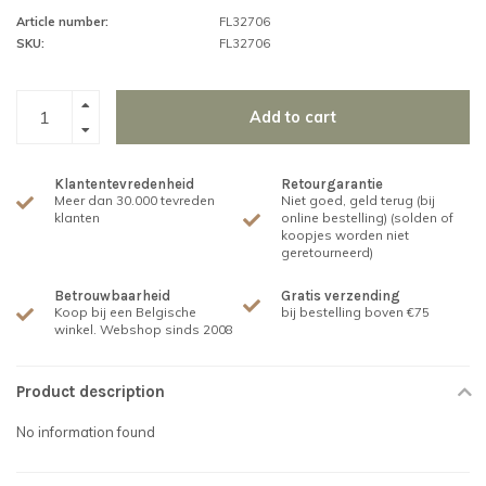
Article number:
FL32706
SKU:
FL32706
Add to cart
Klantentevredenheid
Retourgarantie
Meer dan 30.000 tevreden
Niet goed, geld terug (bij
klanten
online bestelling) (solden of
koopjes worden niet
geretourneerd)
Betrouwbaarheid
Gratis verzending
Koop bij een Belgische
bij bestelling boven €75
winkel. Webshop sinds 2008
Product description
No information found