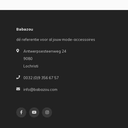
Babazou
dé referentie voor al jouw mode-accessoires
Antwerpsesteenweg 24
9080
Lochristi
0032 (0)9 356 67 57
info@babazou.com