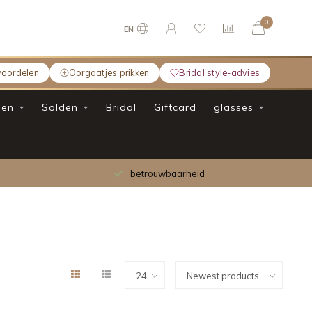
0
EN
voordelen
Oorgaatjes prikken
Bridal style-advies
en
Solden
Bridal
Giftcard
glasses
betrouwbaarheid