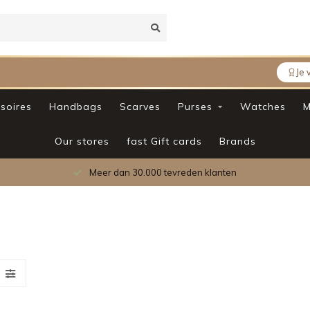
Je 
soires
Handbags
Scarves
Purses
Watches
M
Our stores
fast Gift cards
Brands
Meer dan 30.000 tevreden klanten