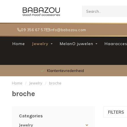
09 356 67 57
info@babazou.com
Home
Jewelry
MelanO juwelen
Haaracces
Klantentevredenheid
Home
/
Jewelry
/
broche
broche
FILTERS
Categories
Jewelry