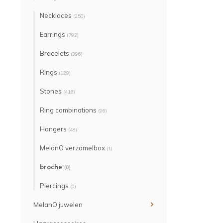
Necklaces
(250)
Earrings
(792)
Bracelets
(396)
Rings
(129)
Stones
(416)
Ring combinations
(96)
Hangers
(48)
MelanO verzamelbox
(1)
broche
(0)
Piercings
(0)
MelanO juwelen