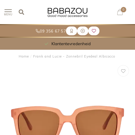
0
MENU
09 356 67 57
Klantentevredenheid
Home
/
Frank and Lucie - Zonnebril Eyedeal Albicocco