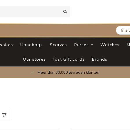
Je 
soires
Handbags
Scarves
Purses
Watches
M
Our stores
fast Gift cards
Brands
betrouwbaarheid