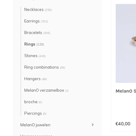
Necklaces
(250)
Earrings
(792)
Bracelets
(396)
Rings
(129)
Stones
(416)
Ring combinations
(96)
Hangers
(48)
MelanO verzamelbox
MelanO S
(1)
broche
(0)
Piercings
(0)
€40,00
MelanO juwelen