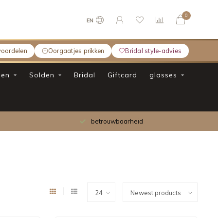
0
EN
voordelen
Oorgaatjes prikken
Bridal style-advies
en
Solden
Bridal
Giftcard
glasses
betrouwbaarheid