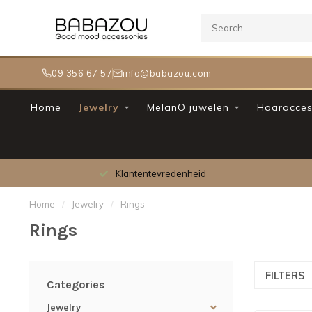
09 356 67 57
info@babazou.com
Home
Jewelry
MelanO juwelen
Haaracces
Klantentevredenheid
Home
/
Jewelry
/
Rings
Rings
FILTERS
Categories
Jewelry