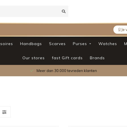
Je 
soires
Handbags
Scarves
Purses
Watches
M
Our stores
fast Gift cards
Brands
Meer dan 30.000 tevreden klanten