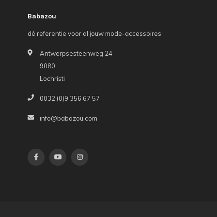
Babazou
dé referentie voor al jouw mode-accessoires
Antwerpsesteenweg 24
9080
Lochristi
0032 (0)9 356 67 57
info@babazou.com