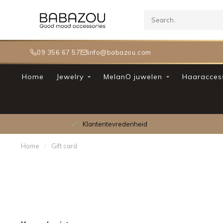
09 356 67 57
info@babazou.com
Home
Jewelry
MelanO juwelen
Haaracces
Klantentevredenheid
Home
/
Gift card