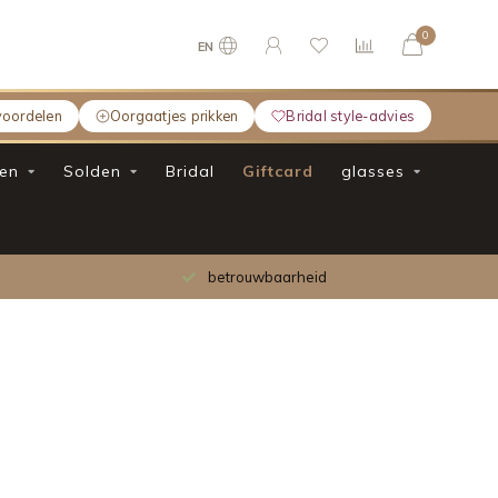
0
EN
voordelen
Oorgaatjes prikken
Bridal style-advies
en
Solden
Bridal
Giftcard
glasses
betrouwbaarheid