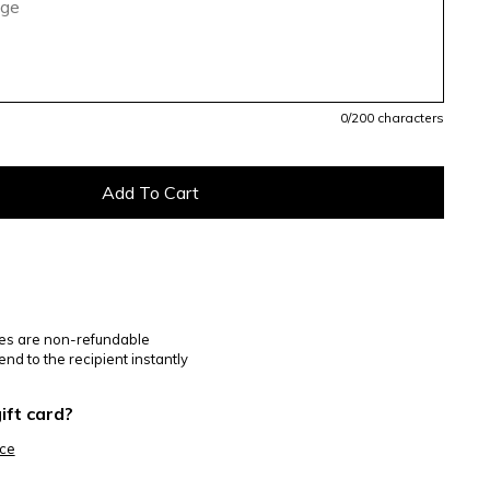
0
/200 characters
ses are non-refundable
end to the recipient instantly
ift card?
nce