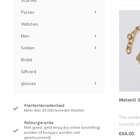
Scarves
Purses
Watches
Men
Solden
Bridal
Giftcard
glasses
MelanO S
Klantentevredenheid
Meer dan 30.000 tevreden klanten
This combi
Retourgarantie
consists of
Niet goed, geld terug (bij online bestelling)
nec..
(solden of koopjes worden niet
€64,00
geretourneerd)