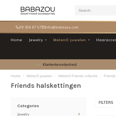
09 356 67 57
info@babazou.com
Home
Jewelry
MelanO juwelen
Haaracces
Meer dan 30.000 tevreden klanten
Home
/
MelanO juwelen
/
MelanO Friends collectie
/
Friends
Friends halskettingen
FILTERS
Categories
Jewelry