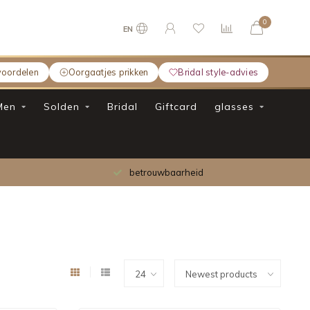
0
EN
voordelen
Oorgaatjes prikken
Bridal style-advies
Men
Solden
Bridal
Giftcard
glasses
Gratis verzending bij bestelling boven €75