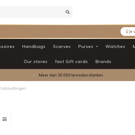
Je 
soires
Handbags
Scarves
Purses
Watches
Our stores
fast Gift cards
Brands
betrouwbaarheid
 halskettingen