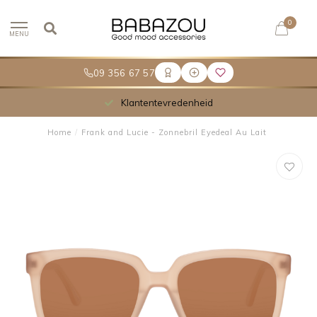
0
MENU
09 356 67 57
Klantentevredenheid
Home
/
Frank and Lucie - Zonnebril Eyedeal Au Lait