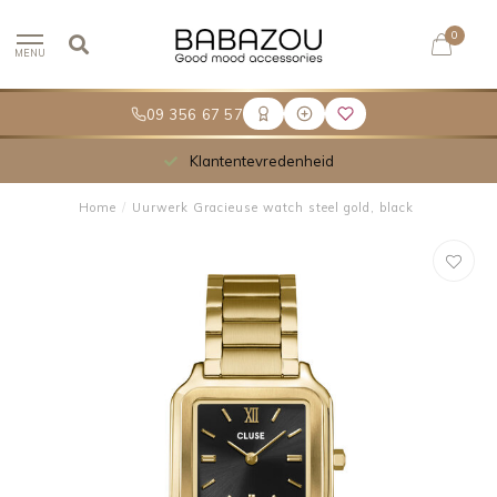
0
MENU
09 356 67 57
Klantentevredenheid
Home
/
Uurwerk Gracieuse watch steel gold, black