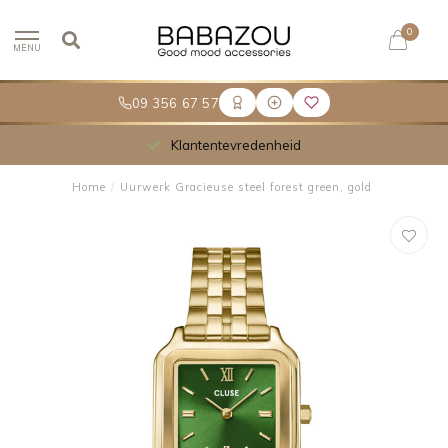
0
MENU
09 356 67 57
Klantentevredenheid
Home
/
Uurwerk Gracieuse steel forest green, gold