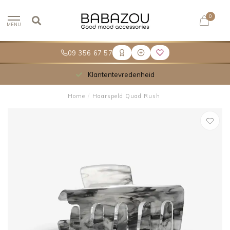
0
MENU
09 356 67 57
Klantentevredenheid
Home
/
Haarspeld Quad Rush