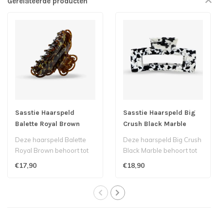
Gerelateerde producten
Sasstie Haarspeld
Sasstie Haarspeld Big
Balette Royal Brown
Crush Black Marble
Deze haarspeld Balette
Deze haarspeld Big Crush
Royal Brown behoort tot
Black Marble behoort tot
het Duitse label Sasstie...
het Duitse label Sasstie...
€17,90
€18,90