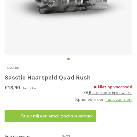
SASSTIE
Sasstie Haarspeld Quad Rush
€13,90
Niet op voorraad
Incl. btw
Beschikbaar in de winkel
Spaar voor een
mooi voordeel
!
Stuur mij een email zodra leverbaar
Artikelnummer:
B-03