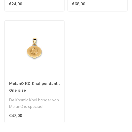
collectie van Melano...
hanger) behoort tot de
€24,00
€68,00
friends c..
MelanO KO Khal pendant ,
One size
De Kosmic Khai hanger van
MelanO is speciaal
ontworpen om het mogelijk
€47,00
te maken ..