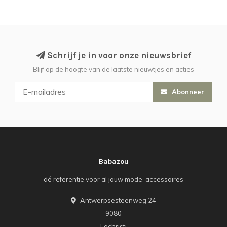
Schrijf je in voor onze nieuwsbrief
Blijf op de hoogte van de laatste nieuwtjes en acties
Abonneer
Babazou
dé referentie voor al jouw mode-accessoires
Antwerpsesteenweg 24
9080
Lochristi