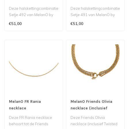
Deze halskettingcombinatie
Deze halskettingcombinatie
Setje 492 van MelanO by
Setje 491 van MelanO by
Babazou bestaat uit een
Babazou bestaat uit een
€51,00
€51,00
Rosie..
Rosie..
MelanO FR Rania
MelanO Friends Olivia
necklace
necklace (inclusief
Twisted hanger)
Deze FR Rania necklace
Deze Friends Olivia
behoort tot de Friends
necklace (inclusief Twisted