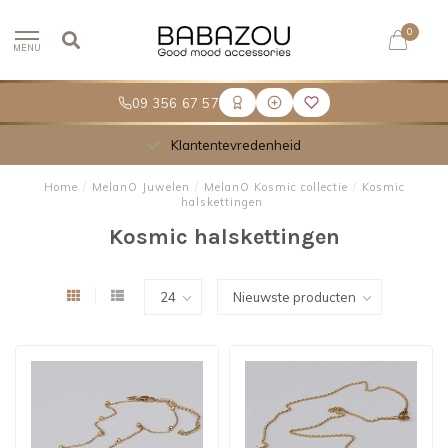
0
MENU
09 356 67 57
Klantentevredenheid
Home
/
MelanO Juwelen
/
MelanO Kosmic collectie
/
Kosmic
halskettingen
Kosmic halskettingen