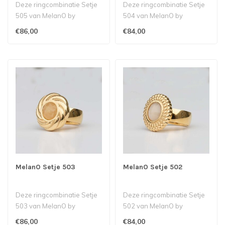
Deze ringcombinatie Setje
Deze ringcombinatie Setje
505 van MelanO by
504 van MelanO by
Babazou bestaat uit een
Babazou bestaat uit een
€86,00
€84,00
Kate ring me..
Kate ring me..
MelanO Setje 503
MelanO Setje 502
Deze ringcombinatie Setje
Deze ringcombinatie Setje
503 van MelanO by
502 van MelanO by
Babazou bestaat uit een
Babazou bestaat uit een Kat
€86,00
€84,00