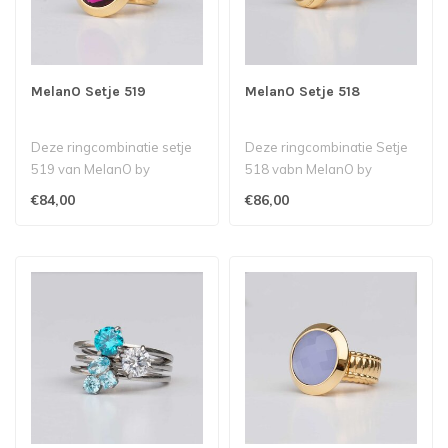
MelanO Setje 519
MelanO Setje 518
Deze ringcombinatie setje
Deze ringcombinatie Setje
519 van MelanO by
518 vabn MelanO by
Babazou bestaat uit een
Babazou bestaat uit een
€84,00
€86,00
Kate ring me..
Kate ring m..