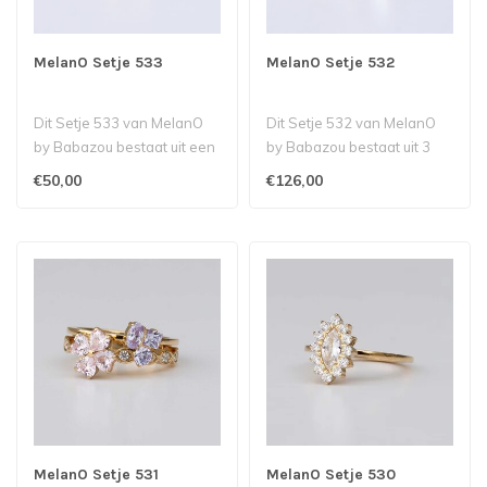
MelanO Setje 533
MelanO Setje 532
Dit Setje 533 van MelanO
Dit Setje 532 van MelanO
by Babazou bestaat uit een
by Babazou bestaat uit 3
Thora ring met een Daisy
petite ringen met een Bali
€50,00
€126,00
ste..
Pet..
MelanO Setje 531
MelanO Setje 530