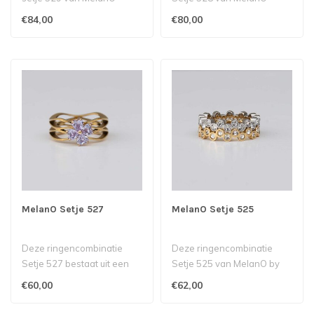
bestaat iut een Trista Cz
bestaat uit een Twisted
€84,00
€80,00
ring met ee..
petite ring m..
MelanO Setje 527
MelanO Setje 525
Deze ringencombinatie
Deze ringencombinatie
Setje 527 bestaat uit een
Setje 525 van MelanO by
Twisted Trisha ring met een
Babazou bestaat uit een
€60,00
€62,00
Twis..
zilverkleu..