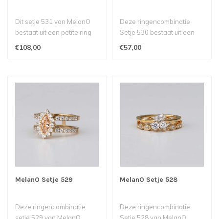
Dit setje 531 van MelanO
Deze ringencombinatie
bestaat uit een petite ring
Setje 530 bestaat uit een
met een Twisted Trinity lav..
Twisted petite ring met een
€108,00
€57,00
twis..
MelanO Setje 529
MelanO Setje 528
Deze ringencombinatie
Deze ringencombinatie
setje 529 van MelanO
Setje 528 van MelanO