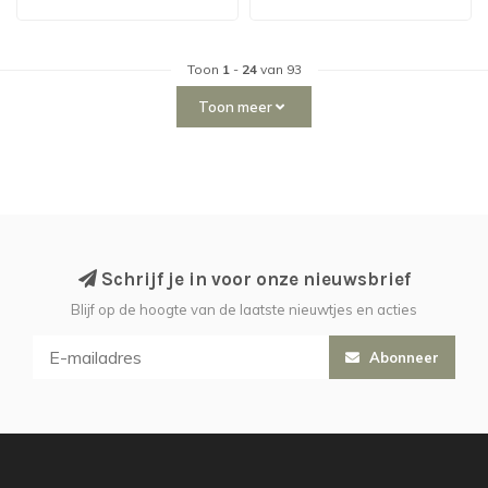
Kate ring me..
ring met..
Toon
1
-
24
van 93
Toon meer
Schrijf je in voor onze nieuwsbrief
Blijf op de hoogte van de laatste nieuwtjes en acties
Abonneer