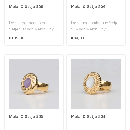
MelanO Setje 509
MelanO Setje 506
Deze ringencombinatie
Deze ringcombinatie Setje
Setje 509 van MelanO by
506 van MelanO by
Babazou bestaat uit 3 Petite
Babazou bestaat uit een
€135,00
€84,00
ringe..
Kya ring met..
MelanO Setje 505
MelanO Setje 504