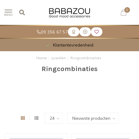
0
MENU
09 356 67 57
Meer dan 30.000 tevreden klanten
Home
/
Juwelen
/
Ringcombinaties
Ringcombinaties