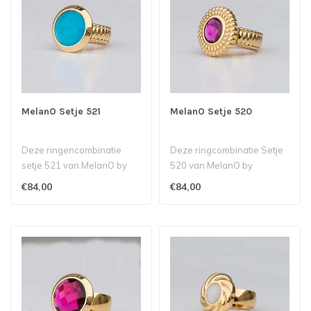
MelanO Setje 521
MelanO Setje 520
Deze ringencombinatie
Deze ringcombinatie Setje
setje 521 van MelanO by
520 van MelanO by
Babazou bestaat uit een
Babazou bestaat uit een
€84,00
€84,00
Kya ring m..
Kya ring met..