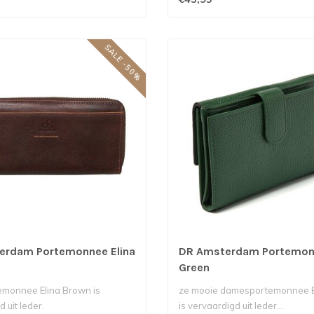
SALE -50%
erdam Portemonnee Elina
DR Amsterdam Portemone
Green
emonnee Elina Brown is
ze mooie damesportemonnee E
 uit leder.
is vervaardigd uit leder...