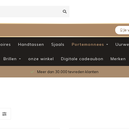
Je 
oires
Handtassen
Sjaals
Portemonnees
Uurwe
Brillen
onze winkel
Digitale cadeaubon
Merken
betrouwbaarheid