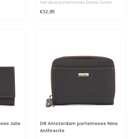
met deze portemonnee Esmee Green
goed...
€32,95
ee Julie
DR Amsterdam portemonee Nina
Anthracite