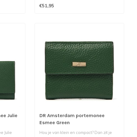
Amsterdam is vervaar..
€51,95
e Julie
DR Amsterdam portemonee
Esmee Green
 Julie
Hou je van klein en compact? Dan zit je