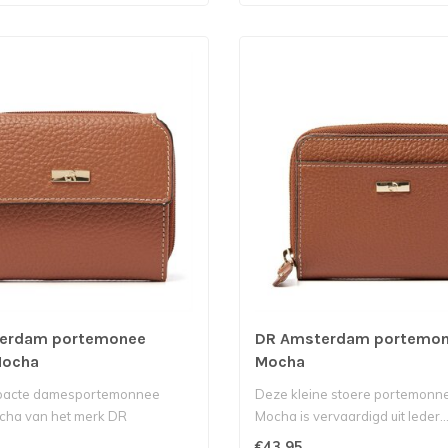
erdam portemonee
DR Amsterdam portemon
Mocha
Mocha
pacte damesportemonnee
Deze kleine stoere portemonn
cha van het merk DR
Mocha is vervaardigd uit leder..
is vervaar..
€43,95