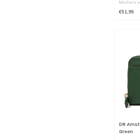
Mocha is ve
€51,95
DR Amst
Green