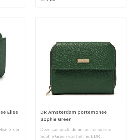
e Elise
DR Amsterdam portemonee
Sophie Green
lise Green
Deze compacte damesportemonnee
Sophie Green van het merk DR