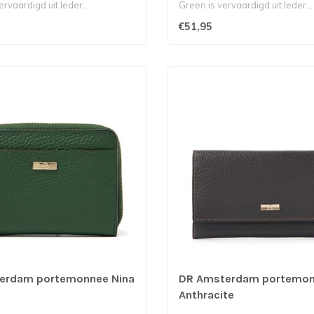
rvaardigd uit leder...
Green is vervaardigd uit leder...
€51,95
erdam portemonnee Nina
DR Amsterdam portemonn
Anthracite