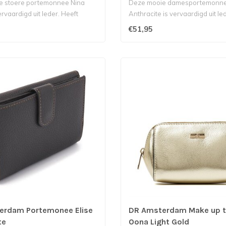
e stoere portemonnee Nina
Deze mooie damesportemonnee
rvaardigd uit leder. Heeft
Anthracite is vervaardigd uit led
€51,95
erdam Portemonee Elise
DR Amsterdam Make up t
te
Oona Light Gold