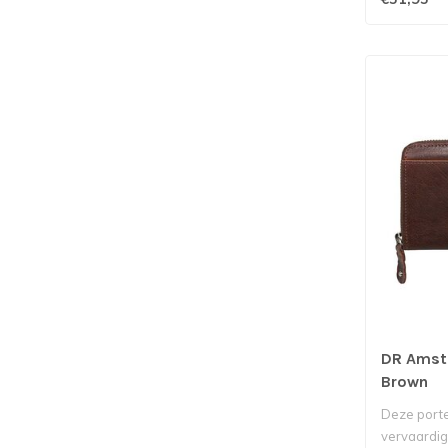
DR Amst
Brown
Deze port
vervaardigd