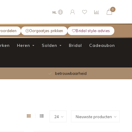
0
NL
voordelen
Oorgaatjes prikken
Bridal style-advies
rken
Heren
Solden
Bridal
Cadeaubon
Gratis verzending bij bestelling boven €75