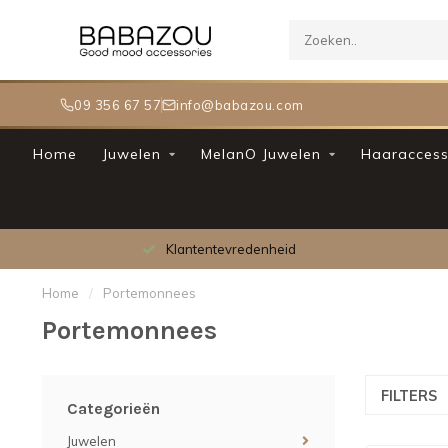
09 356 67 57
info@babazou.com
Home
Juwelen
MelanO Juwelen
Haaraccess
Meer dan 30.000 tevreden klanten
Home
/
Portemonnees
Portemonnees
FILTERS
Categorieën
Juwelen