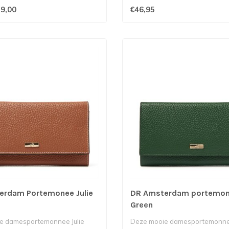
9,00
€46,95
erdam Portemonee Julie
DR Amsterdam portemone
Green
e damesportemonnee Julie
Deze mooie damesportemonnee