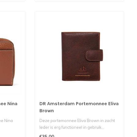
ee Nina
DR Amsterdam Portemonnee Eliva
Brown
ee Nina
Deze portemonnee Eliva Brown in zacht
.
leder is erg functioneel in gebruik...
€35,00