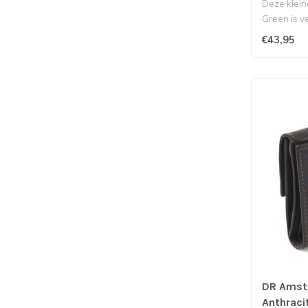
Deze klein
Green is ve
ruimte..
€43,95
DR Amst
Anthraci