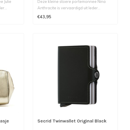
 Julie
Deze kleine stoere portemonnee Nina
er...
Anthracite is vervaardigd uit leder...
€43,95
asje
Secrid Twinwallet Original Black