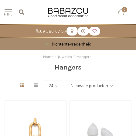
0
MENU
09 356 67 57
Meer dan 30.000 tevreden klanten
Home
/
Juwelen
/
Hangers
Hangers