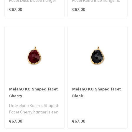
Facet Dusk Mauve hanger
Facet Retro Blue hanger is
is een échte blikvanger aan
een échte blikvanger aan
€67,00
€67,00
een..
een..
MelanO KO Shaped facet
MelanO KO Shaped facet
Cherry
Black
De Melano Kosmic Shaped
Facet Cherry hanger is een
échte blikvanger aan een
€67,00
€67,00
bas..