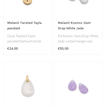
MelanO Twisted Tayla
MelanO Kosmic Gem
pendant
Drop White Jade
Deze Twisted Tayla
De Kosmic Gem Drop White
pendant behoort tot de
Jade oorbel hanger van
Twisted collectie van
MelanO heeft een elegante
€24,00
€55,00
Melano...
druppe..