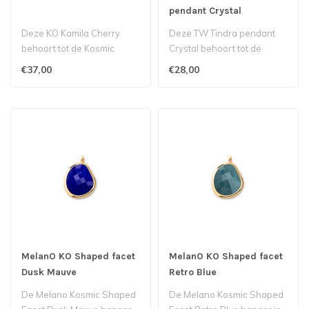
pendant Crystal
Deze KO Kamila Cherry
Deze TW Tindra pendant
behoort tot de Kosmic
Crystal behoort tot de
collectie van Melano...
Twisted collectie van
€37,00
€28,00
Melano...
MelanO KO Shaped facet
MelanO KO Shaped facet
Dusk Mauve
Retro Blue
De Melano Kosmic Shaped
De Melano Kosmic Shaped