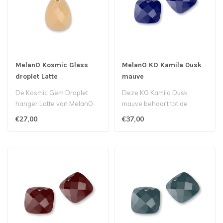
MelanO Kosmic Glass
MelanO KO Kamila Dusk
droplet Latte
mauve
De Kosmic Gem Droplet
Deze KO Kamila Dusk
hanger Latte van MelanO
mauve behoort tot de
bestaat uit een glad
Kosmic collectie van
€27,00
€37,00
geslepen edel..
Melano...