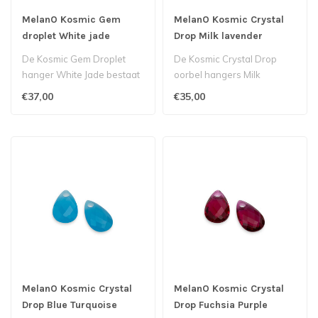
MelanO Kosmic Gem
MelanO Kosmic Crystal
droplet White jade
Drop Milk lavender
De Kosmic Gem Droplet
De Kosmic Crystal Drop
hanger White Jade bestaat
oorbel hangers Milk
uit een glad geslepen
Lavender straalt dankzij de
€37,00
€35,00
edelsteen ..
multiface..
MelanO Kosmic Crystal
MelanO Kosmic Crystal
Drop Blue Turquoise
Drop Fuchsia Purple