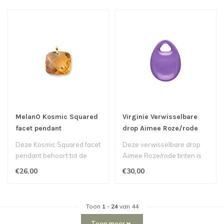
MelanO Kosmic Squared
Virginie Verwisselbare
facet pendant
drop Aimee Roze/rode
tinten
Deze Kosmic Squared facet
Deze verwisselbare drop
pendant behoort tot de
Aimee Roze/rode tinten is
Kosmic collectie van
van het merk Virginie...
€26,00
€30,00
Melano...
Toon
1
-
24
van 44
Toon meer