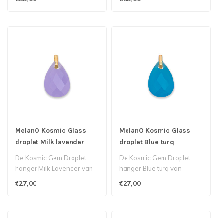
de m..
multif..
MelanO Kosmic Glass
MelanO Kosmic Glass
droplet Milk lavender
droplet Blue turq
De Kosmic Gem Droplet
De Kosmic Gem Droplet
hanger Milk Lavender van
hanger Blue turq van
MelanO bestaat uit een glad
MelanO bestaat uit een glad
€27,00
€27,00
gesle..
geslepen ..