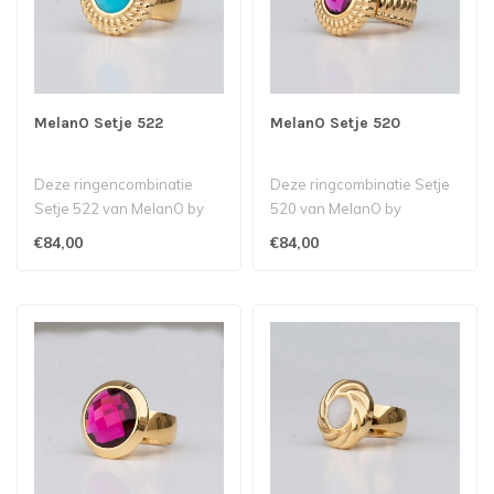
MelanO Setje 522
MelanO Setje 520
Deze ringencombinatie
Deze ringcombinatie Setje
Setje 522 van MelanO by
520 van MelanO by
Babazou bestaat uit een
Babazou bestaat uit een
€84,00
€84,00
Kate ring ..
Kya ring met..