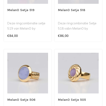
MelanO Setje 519
MelanO Setje 518
Deze ringcombinatie setje
Deze ringcombinatie Setje
519 van MelanO by
518 vabn MelanO by
Babazou bestaat uit een
Babazou bestaat uit een
€84,00
€86,00
Kate ring me..
Kate ring m..
MelanO Setje 506
MelanO Setje 505