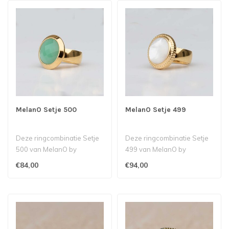
MelanO Setje 500
MelanO Setje 499
Deze ringcombinatie Setje
Deze ringcombinatie Setje
500 van MelanO by
499 van MelanO by
Babazou bestaat it een
Babazou bestaat uit een
€84,00
€94,00
Kate ring met..
Kate ring me..