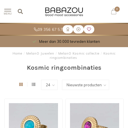
0
MENU
09 356 67 57
Meer dan 30.000 tevreden klanten
Home
/
MelanO Juwelen
/
MelanO Kosmic collectie
/
Kosmic
ringcombinaties
Kosmic ringcombinaties