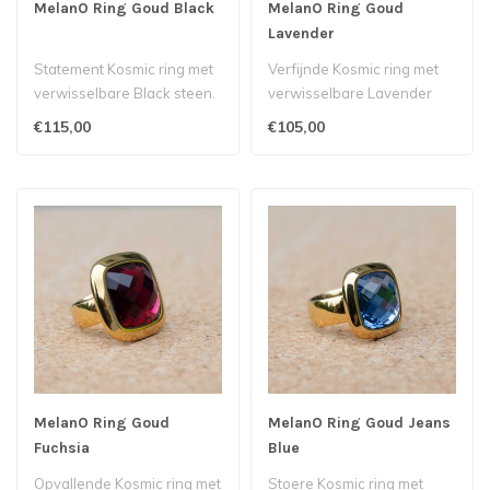
MelanO Ring Goud Black
MelanO Ring Goud
Lavender
Statement Kosmic ring met
Verfijnde Kosmic ring met
verwisselbare Black steen.
verwisselbare Lavender
steen.
€115,00
€105,00
MelanO Ring Goud
MelanO Ring Goud Jeans
Fuchsia
Blue
Opvallende Kosmic ring met
Stoere Kosmic ring met