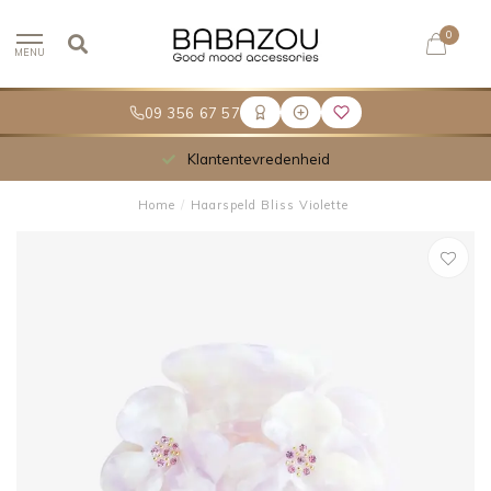
0
MENU
09 356 67 57
Klantentevredenheid
Home
/
Haarspeld Bliss Violette