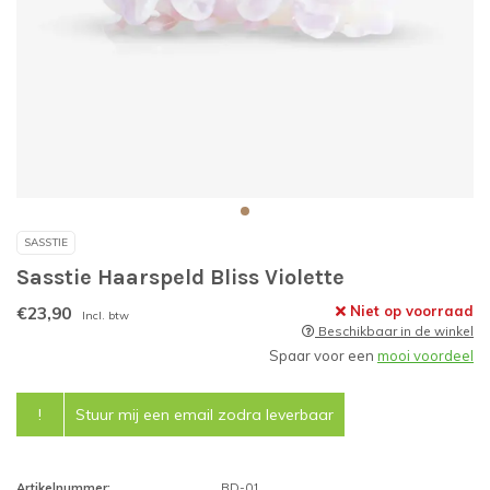
SASSTIE
Sasstie Haarspeld Bliss Violette
€23,90
Niet op voorraad
Incl. btw
Beschikbaar in de winkel
Spaar voor een
mooi voordeel
!
Stuur mij een email zodra leverbaar
Artikelnummer:
BD-01