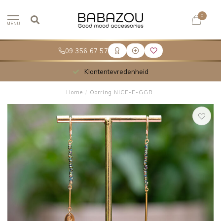
0
MENU
09 356 67 57
Klantentevredenheid
Home
/
Oorring NICE-E-GGR