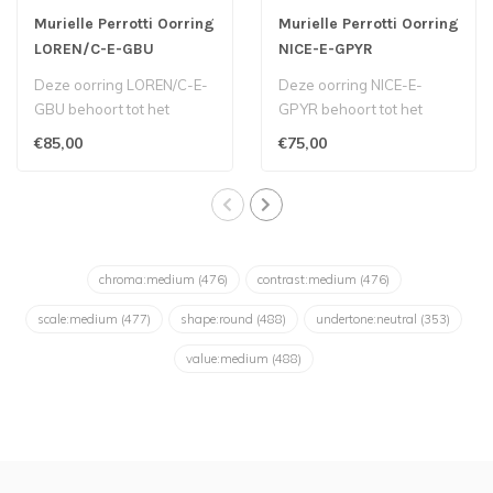
Murielle Perrotti Oorring
Murielle Perrotti Oorring
LOREN/C-E-GBU
NICE-E-GPYR
Deze oorring LOREN/C-E-
Deze oorring NICE-E-
GBU behoort tot het
GPYR behoort tot het
Belgische label Murielle
Belgische label Murielle
€85,00
€75,00
Perrotti...
Perrotti...
chroma:medium
(476)
contrast:medium
(476)
scale:medium
(477)
shape:round
(488)
undertone:neutral
(353)
value:medium
(488)