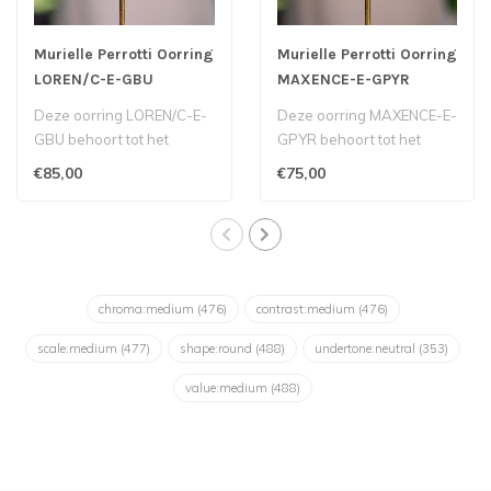
Murielle Perrotti Oorring
Murielle Perrotti Oorring
LOREN/C-E-GBU
MAXENCE-E-GPYR
Deze oorring LOREN/C-E-
Deze oorring MAXENCE-E-
GBU behoort tot het
GPYR behoort tot het
Belgische label Murielle
Belgische label Murielle
€85,00
€75,00
Perrotti...
Perrotti...
chroma:medium
(476)
contrast:medium
(476)
scale:medium
(477)
shape:round
(488)
undertone:neutral
(353)
value:medium
(488)