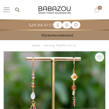
0
MENU
09 356 67 57
Klantentevredenheid
Home
/
Oorring TEMPO-E5-G