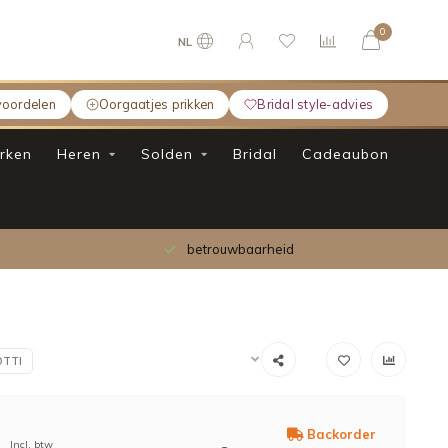
0
NL
voordelen
Oorgaatjes prikken
Bridal style-advies
rken
Heren
Solden
Bridal
Cadeaubon
betrouwbaarheid
OTTI
Backorder
Incl. btw