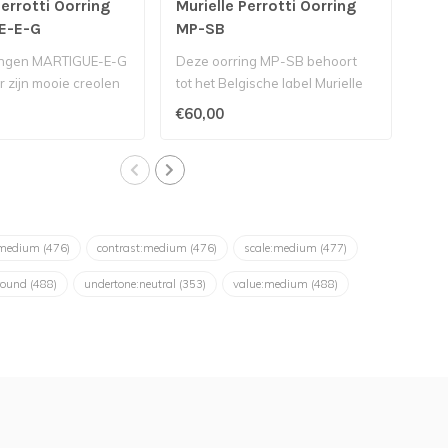
Perrotti Oorring
Murielle Perrotti Oorring
Mur
E-E-G
MP-SB
MO
ingen MARTIGUE-E-G
Deze oorring MP-SB behoort
Dez
r zijn mooie creolen
tot het Belgische label Murielle
beho
gische me..
Perrotti...
Muri
€60,00
€60
:medium
(476)
contrast:medium
(476)
scale:medium
(477)
round
(488)
undertone:neutral
(353)
value:medium
(488)