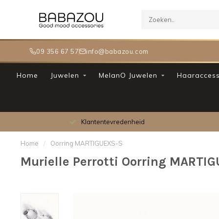
09 356 67 57
info@babazou.com
Home
Juwelen
MelanO Juwelen
Haaraccess
Klantentevredenheid
Home
/
Oorring MARTIGUEXS-S
Murielle Perrotti Oorring MARTI