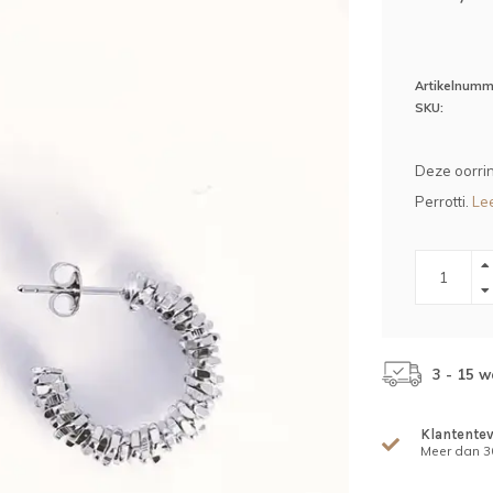
Artikelnumm
SKU:
Deze oorrin
Perrotti.
Lee
3 - 15 
Klantente
Meer dan 30