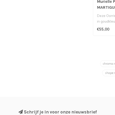
Murielle 
MARTIGU
Deze Oorr
in goudkleu
van het Bel
€55,00
chroma
shape:
Schrijf je in voor onze nieuwsbrief