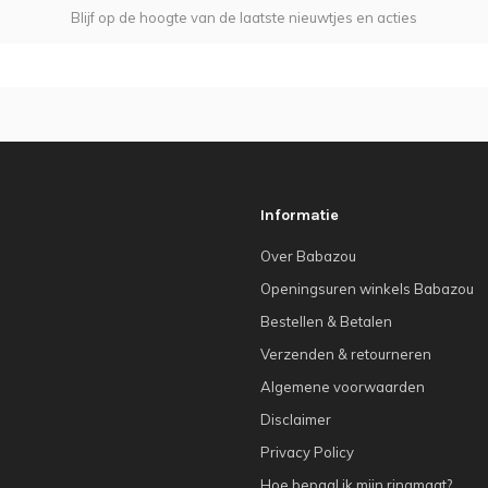
Blijf op de hoogte van de laatste nieuwtjes en acties
Informatie
Over Babazou
Openingsuren winkels Babazou
Bestellen & Betalen
Verzenden & retourneren
Algemene voorwaarden
Disclaimer
Privacy Policy
Hoe bepaal ik mijn ringmaat?