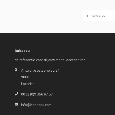
Babazou
dé referentie voor al jouw mode-accessoires
Antwerpsesteenweg 24
9080
Lochristi
0032 (0)9 356 67 57
info@babazou.com