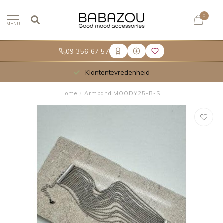
0
MENU
09 356 67 57
Klantentevredenheid
Home
/
Armband MOODY25-B-S