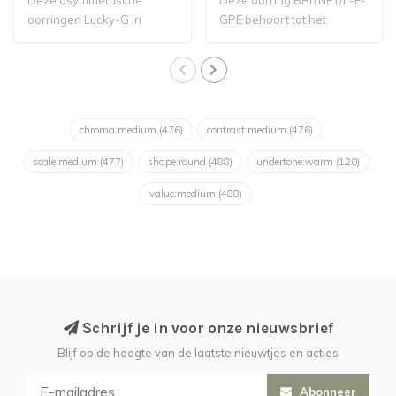
oorringen Lucky-G in
GPE behoort tot het
goudkleur zijn van ..
Belgische label..
chroma:medium
(476)
contrast:medium
(476)
scale:medium
(477)
shape:round
(488)
undertone:warm
(120)
value:medium
(488)
Schrijf je in voor onze nieuwsbrief
Blijf op de hoogte van de laatste nieuwtjes en acties
Abonneer