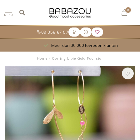
0
MENU
09 356 67 57
Meer dan 30.000 tevreden klanten
Home
/
Oorring Libie Gold Fuchsia