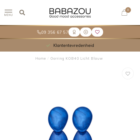
0
MENU
09 356 67 57
Klantentevredenheid
Home
/
Oorring KOB40 Licht Blauw