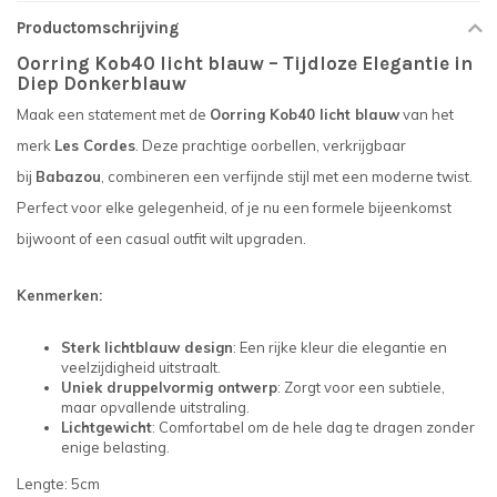
Productomschrijving
Oorring Kob40 licht blauw – Tijdloze Elegantie in
Diep Donkerblauw
Maak een statement met de
Oorring Kob40 licht blauw
van het
merk
Les Cordes
. Deze prachtige oorbellen, verkrijgbaar
bij
Babazou
, combineren een verfijnde stijl met een moderne twist.
Perfect voor elke gelegenheid, of je nu een formele bijeenkomst
bijwoont of een casual outfit wilt upgraden.
Kenmerken:
Sterk lichtblauw design
: Een rijke kleur die elegantie en
veelzijdigheid uitstraalt.
Uniek druppelvormig ontwerp
: Zorgt voor een subtiele,
maar opvallende uitstraling.
Lichtgewicht
: Comfortabel om de hele dag te dragen zonder
enige belasting.
Lengte: 5cm