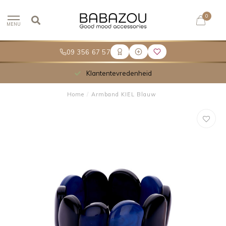
0
MENU
09 356 67 57
Klantentevredenheid
Home
/
Armband KIEL Blauw