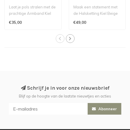
Laat je pols stralen met de
Maak een statement met
prachtige Armband Kiel
de Halsketting Kiel Beige
Aubergine van het merk
van Les Cordes,
€35,00
€49,00
Les Co..
verkrijgbaar bi..
Schrijf je in voor onze nieuwsbrief
Blijf op de hoogte van de laatste nieuwtjes en acties
Abonneer