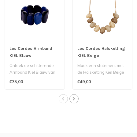
Les Cordes Armband
Les Cordes Halsketting
KIEL Blauw
KIEL Beige
Ontdek de schitterende
Maak een statement met
Armband Kiel Blauw van
de Halsketting Kiel Beige
het merk Les Cordes,
van Les Cordes,
€35,00
€49,00
verkrijgbaar ..
verkrijgbaar bi..