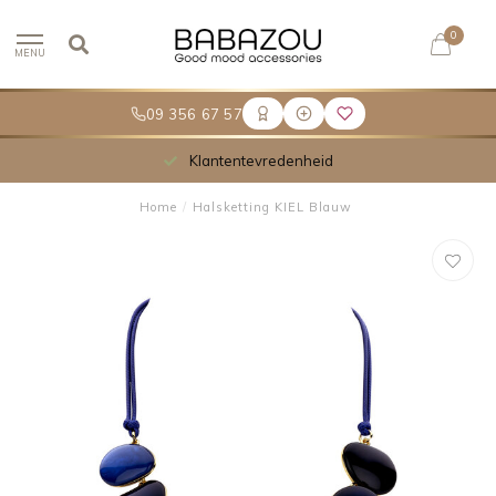
0
MENU
09 356 67 57
Klantentevredenheid
Home
/
Halsketting KIEL Blauw