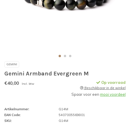
GEMINI
Gemini Armband Evergreen M
€40,00
Op voorraad
Incl. btw
Beschikbaar in de winkel
Spaar voor een
mooi voordeel
Artikelnummer:
G14M
EAN Code:
5407005569801
SKU:
G14M