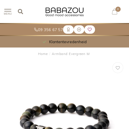
0
MENU
09 356 67 57
Klantentevredenheid
Home
/
Armband Evergreen M