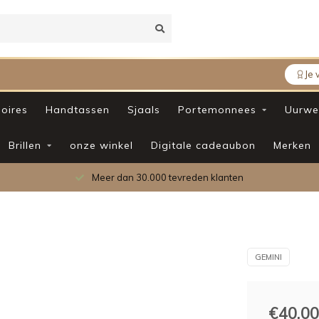
Je 
oires
Handtassen
Sjaals
Portemonnees
Uurwe
Brillen
onze winkel
Digitale cadeaubon
Merken
Meer dan 30.000 tevreden klanten
GEMINI
€40,00