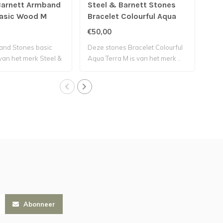
Barnett Armband
Steel & Barnett Stones
Ge
asic Wood M
Bracelet Colourful Aqua
Tig
Terra M
€50,00
€40
nd Stones basic
Deze stones Bracelet Colourful
De 
van het merk Steel &
Aqua Terra M is van het merk ..
is g
Abonneer