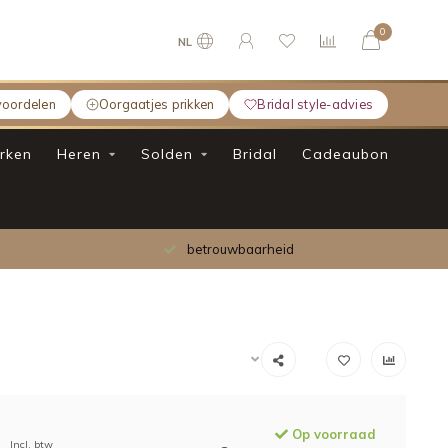
0
NL
voordelen
Oorgaatjes prikken
Bridal style-advies
rken
Heren
Solden
Bridal
Cadeaubon
betrouwbaarheid
Op voorraad
Incl. btw