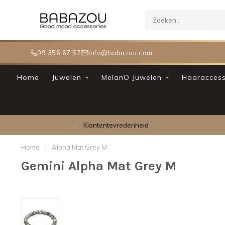
09 356 67 57
info@babazou.com
Home
Juwelen
MelanO Juwelen
Haaraccess
Klantentevredenheid
Home
/
Alpha Mat Grey M
Gemini Alpha Mat Grey M