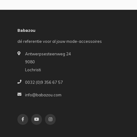
Babazou
dé referentie voor al jouw mode-accessoires
Antwerpsesteenweg 24
9080
Lochristi
0032 (0)9 356 67 57
info@babazou.com