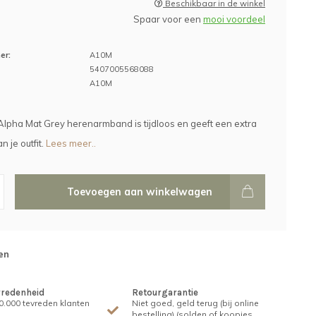
Beschikbaar in de winkel
Spaar voor een
mooi voordeel
er:
A10M
5407005568088
A10M
lpha Mat Grey herenarmband is tijdloos en geeft een extra
 je outfit.
Lees meer..
Toevoegen aan winkelwagen
en
vredenheid
Retourgarantie
.000 tevreden klanten
Niet goed, geld terug (bij online
bestelling) (solden of koopjes