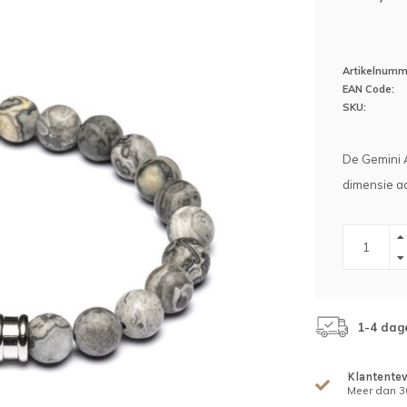
Artikelnumm
EAN Code:
SKU:
De Gemini A
dimensie aan
1-4 dag
Klantente
Meer dan 30