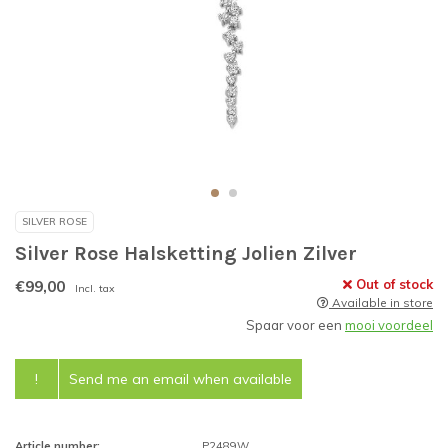
SILVER ROSE
Silver Rose Halsketting Jolien Zilver
€99,00
Out of stock
Incl. tax
Available in store
Spaar voor een
mooi voordeel
!
Send me an email when available
Article number:
P2489W