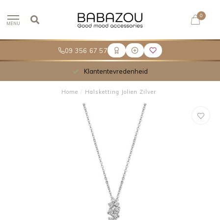
0
MENU
09 356 67 57
Klantentevredenheid
Home
/
Halsketting Jolien Zilver