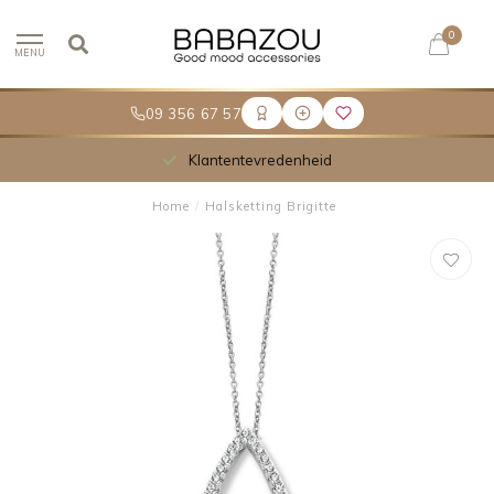
0
MENU
09 356 67 57
Klantentevredenheid
Home
/
Halsketting Brigitte