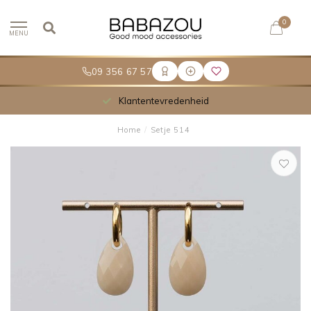
0
MENU
09 356 67 57
Klantentevredenheid
Home
/
Setje 514