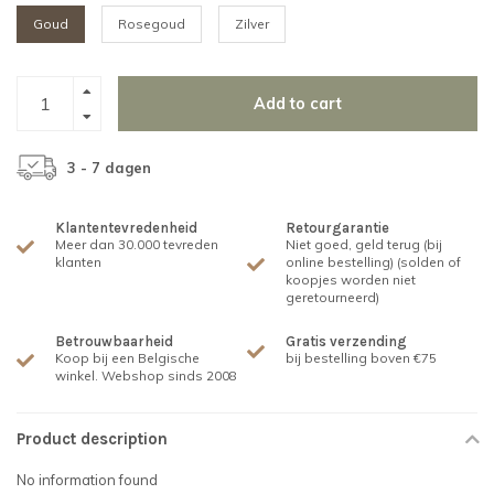
Goud
Rosegoud
Zilver
Add to cart
3 - 7 dagen
Klantentevredenheid
Retourgarantie
Meer dan 30.000 tevreden
Niet goed, geld terug (bij
klanten
online bestelling) (solden of
koopjes worden niet
geretourneerd)
Betrouwbaarheid
Gratis verzending
Koop bij een Belgische
bij bestelling boven €75
winkel. Webshop sinds 2008
Product description
No information found