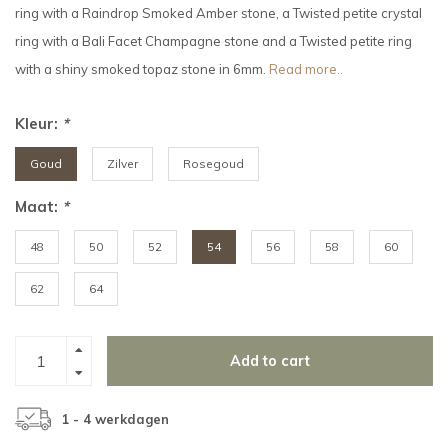
ring with a Raindrop Smoked Amber stone, a Twisted petite crystal
ring with a Bali Facet Champagne stone and a Twisted petite ring
with a shiny smoked topaz stone in 6mm.
Read more..
Kleur:
*
Goud
Zilver
Rosegoud
Maat:
*
48
50
52
54
56
58
60
62
64
Add to cart
1 - 4 werkdagen