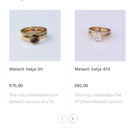
MelanO Setje 311
MelanO Setje 472
€75,00
€81,00
This ring combination from
This ring combination Set
MelanO consists of a Tw
472 from MelanO consists
ring with..
of a Twis..