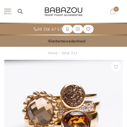
0
MENU
09 356 67 57
Klantentevredenheid
Home
/
Setje 322