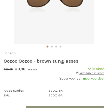
OOZOO
Oozoo Oozoo - brown sunglasses
€8,98
In stock
€29,95
Incl. tax
Available in store
Spaar voor een
mooi voordeel
Article number:
SG002-BR
SKU:
SG002-BR