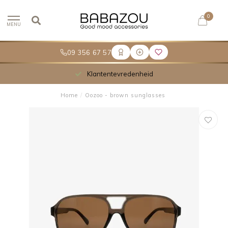
0
MENU
09 356 67 57
Klantentevredenheid
Home
/
Oozoo - brown sunglasses