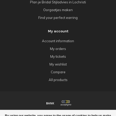
Plan je Bridal Stijladvies in Lochristi
Oorgaatjes maken
Find your perfect earring
My account
Account information
My orders
My tickets
My wishlist
Compare
All products
© Copyright 2026 Babazou
By using our website, you agree to the usage of cookies to help us make