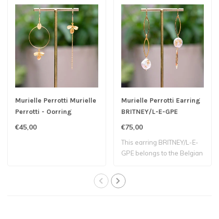
Murielle Perrotti Murielle
Murielle Perrotti Earring
Perrotti - Oorring
BRITNEY/L-E-GPE
€45,00
€75,00
This earring BRITNEY/L-E-
GPE belongs to the Belgian
label Mu..