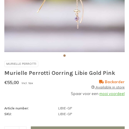
MURIELLE PERROTTI
Murielle Perrotti Oorring Libie Gold Pink
€55,00
Backorder
Incl. tax
Available in store
Spaar voor een
mooi voordeel
Article number:
LIBIE-GP
SKU:
LIBIE-GP