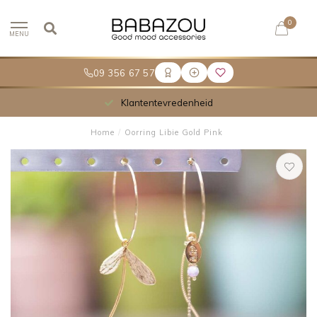
0
MENU
09 356 67 57
Klantentevredenheid
Home
/
Oorring Libie Gold Pink