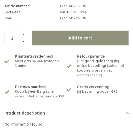
Article number:
LCSCARVES195
EAN Code:
5404030259240
SKU:
LCSCARVES195
Add to cart
Klantentevredenheid
Retourgarantie
Meer dan 30.000 tevreden
Niet goed, geld terug (bij
klanten
online bestelling) (solden of
koopjes worden niet
geretourneerd)
Betrouwbaarheid
Gratis verzending
Koop bij een Belgische
bij bestelling boven €75
winkel. Webshop sinds 2008
Product description
No information found