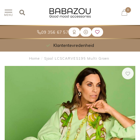
0
MENU
09 356 67 57
Klantentevredenheid
Home
/
Sjaal LCSCARVES195 Multi Groen