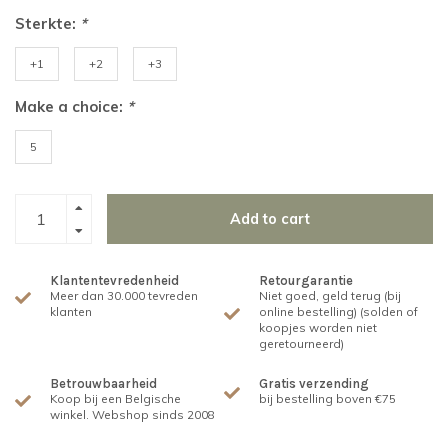
Sterkte:
*
+1
+2
+3
Make a choice:
*
5
Add to cart
Klantentevredenheid
Retourgarantie
Meer dan 30.000 tevreden
Niet goed, geld terug (bij
klanten
online bestelling) (solden of
koopjes worden niet
geretourneerd)
Betrouwbaarheid
Gratis verzending
Koop bij een Belgische
bij bestelling boven €75
winkel. Webshop sinds 2008