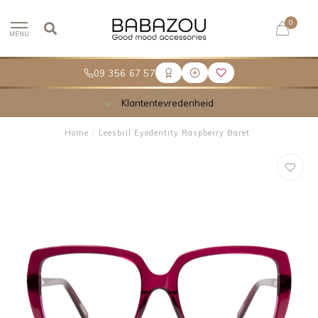
0
MENU
09 356 67 57
Klantentevredenheid
Home
/
Leesbril Eyedentity Raspberry Baret