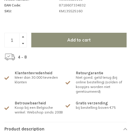
EAN Code:
8718607334832
SKU:
KM13SS25160
Add to cart
4 - 8
Klantentevredenheid
Retourgarantie
Meer dan 30.000 tevreden
Niet goed, geld terug (bij
klanten
online bestelling) (solden of
koopjes worden niet
geretourneerd)
Betrouwbaarheid
Gratis verzending
Koop bij een Belgische
bij bestelling boven €75
winkel. Webshop sinds 2008
Product description