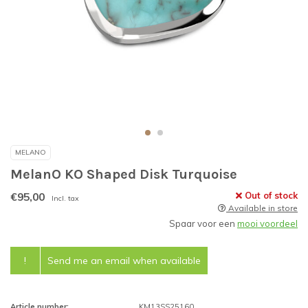
MELANO
MelanO KO Shaped Disk Turquoise
€95,00
Out of stock
Incl. tax
Available in store
Spaar voor een
mooi voordeel
!
Send me an email when available
Article number:
KM13SS25160