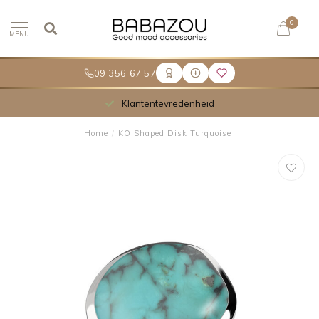
0
MENU
09 356 67 57
Klantentevredenheid
Home
/
KO Shaped Disk Turquoise