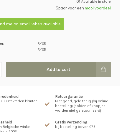
Available in store
Spaar voor een
mooi voordeel
nd me an email when available
er:
RY05
RY05
Add to cart
vredenheid
Retourgarantie
.000 tevreden klanten
Niet goed, geld terug (bij online
bestelling) (solden of koopjes
worden niet geretourneerd)
arheid
Gratis verzending
n Belgische winkel.
bij bestelling boven €75
inds 2008