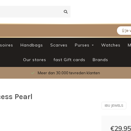
Je 
soires
Handbags
Scarves
Purses
Watches
M
Our stores
fast Gift cards
Brands
Meer dan 30.000 tevreden klanten
cess Pearl
IBU JEWELS
€29,95