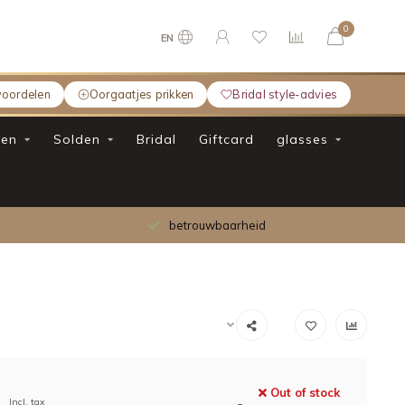
0
EN
voordelen
Oorgaatjes prikken
Bridal style-advies
en
Solden
Bridal
Giftcard
glasses
betrouwbaarheid
Out of stock
Incl. tax