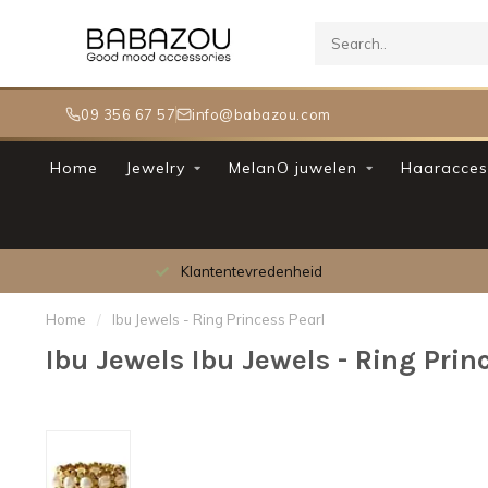
09 356 67 57
info@babazou.com
Home
Jewelry
MelanO juwelen
Haaracces
Klantentevredenheid
Home
/
Ibu Jewels - Ring Princess Pearl
Ibu Jewels Ibu Jewels - Ring Prin