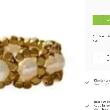
!
Se
Article numb
SKU:
Klantente
Meer dan 30
Betrouwba
Koop bij ee
Webshop s