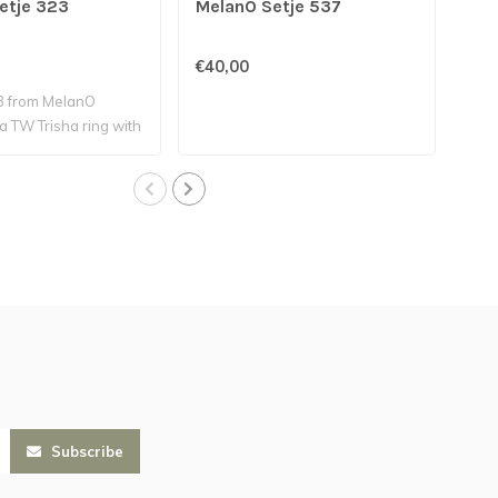
etje 323
MelanO Setje 537
Mel
€40,00
€89
23 from MelanO
This
 a TW Trisha ring with
a Tw
Subscribe