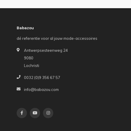
Babazou
dé referentie voor al jouw mode-accessoires
Antwerpsesteenweg 24
9080
Lochristi
0032 (0)9 356 67 57
info@babazou.com