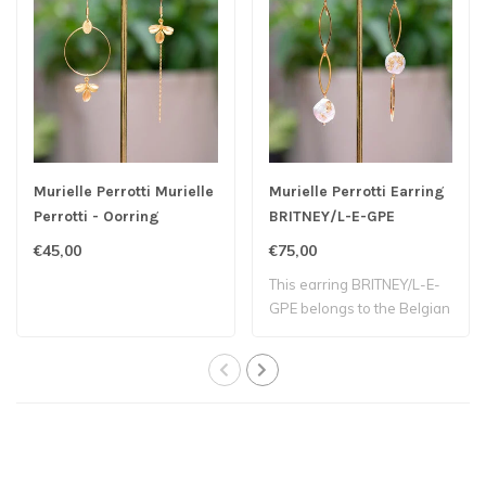
Murielle Perrotti Murielle
Murielle Perrotti Earring
Perrotti - Oorring
BRITNEY/L-E-GPE
€45,00
€75,00
This earring BRITNEY/L-E-
GPE belongs to the Belgian
label Mu..