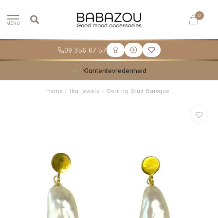
0
MENU
09 356 67 57
Klantentevredenheid
Home
/
Ibu Jewels - Oorring Stud Baroque