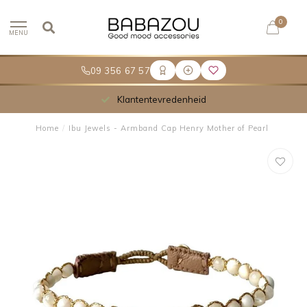
0
MENU
09 356 67 57
Klantentevredenheid
Home
/
Ibu Jewels - Armband Cap Henry Mother of Pearl