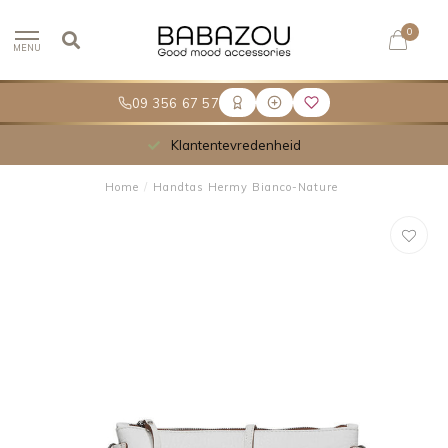
0
MENU
09 356 67 57
Klantentevredenheid
Home
/
Handtas Hermy Bianco-Nature