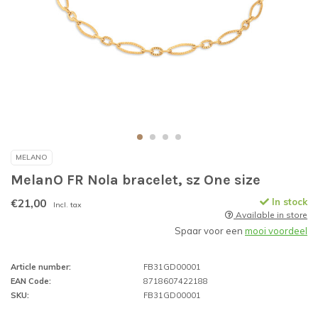
MELANO
MelanO FR Nola bracelet, sz One size
€21,00
In stock
Incl. tax
Available in store
Spaar voor een
mooi voordeel
Article number:
FB31GD00001
EAN Code:
8718607422188
SKU:
FB31GD00001