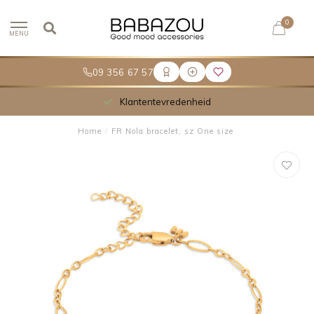
0
MENU
09 356 67 57
Klantentevredenheid
Home
/
FR Nola bracelet, sz One size