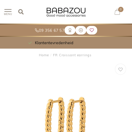
0
MENU
09 356 67 57
Meer dan 30.000 tevreden klanten
Home
/
FR Croissant earrings