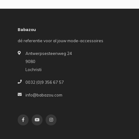
Babazou
dé referentie voor al jouw mode-accessoires
Antwerpsesteenweg 24
9080
Lochristi
0032 (0)9 356 67 57
info@babazou.com