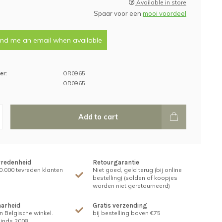
Available in store
Spaar voor een
mooi voordeel
nd me an email when available
er:
OR0965
OR0965
Add to cart
vredenheid
Retourgarantie
.000 tevreden klanten
Niet goed, geld terug (bij online
bestelling) (solden of koopjes
worden niet geretourneerd)
arheid
Gratis verzending
n Belgische winkel.
bij bestelling boven €75
inds 2008