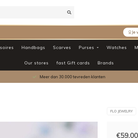
Je 
soires
Handbags
Scarves
Purses
Watches
M
Our stores
fast Gift cards
Brands
Meer dan 30.000 tevreden klanten
FLO JEWELRY
€59,00