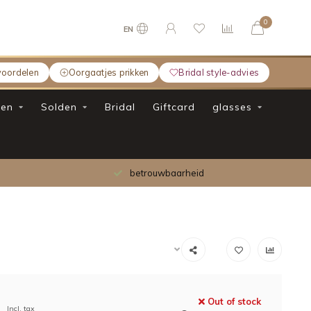
0
EN
voordelen
Oorgaatjes prikken
Bridal style-advies
en
Solden
Bridal
Giftcard
glasses
betrouwbaarheid
Out of stock
Incl. tax