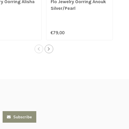
ry Oorring Alisha
Flo Jewelry Oorring Anouk
Flo
Silver/Pearl
Sil
€79,00
€69
Subscribe