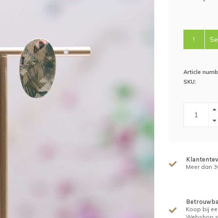
!
Se
Article numb
SKU:
Klantente
Meer dan 30
Betrouwba
Koop bij ee
Webshop s