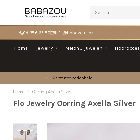
09 356 67 57
info@babazou.com
Home
Jewelry
MelanO juwelen
Haaracces
Klantentevredenheid
Home
/
Oorring Axella Silver
Flo Jewelry Oorring Axella Silver