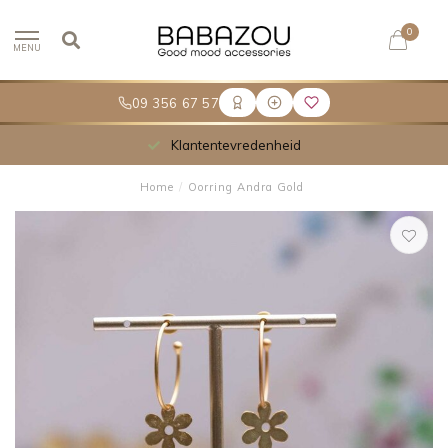
0
MENU
09 356 67 57
Klantentevredenheid
Home
/
Oorring Andra Gold