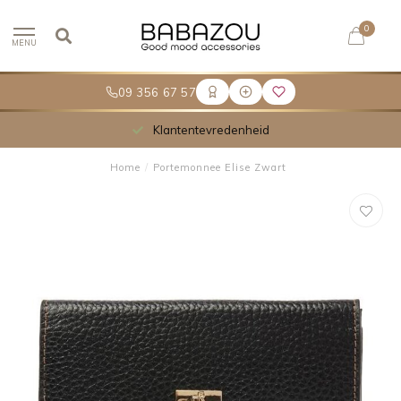
0
MENU
09 356 67 57
Klantentevredenheid
Home
/
Portemonnee Elise Zwart