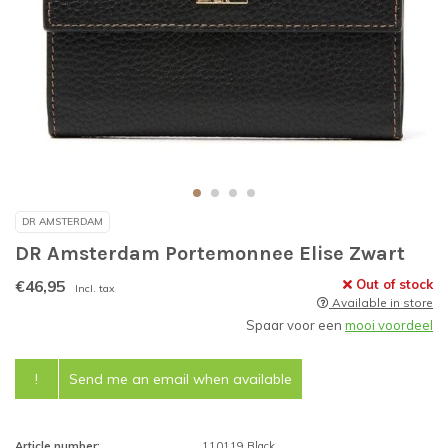
DR AMSTERDAM
DR Amsterdam Portemonnee Elise Zwart
€46,95
Out of stock
Incl. tax
Available in store
Spaar voor een
mooi voordeel
!
Send me an email when available
Article number:
110119 Black