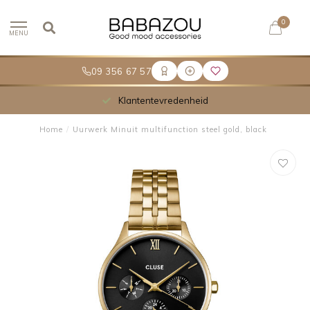
0
MENU
09 356 67 57
Klantentevredenheid
Home
/
Uurwerk Minuit multifunction steel gold, black