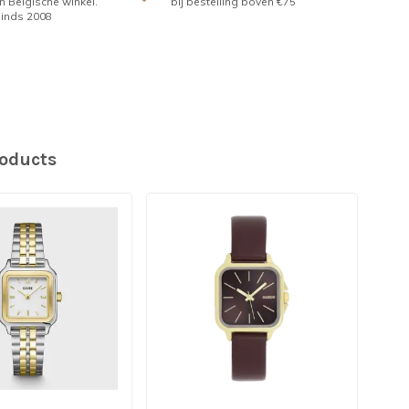
n Belgische winkel.
bij bestelling boven €75
inds 2008
roducts