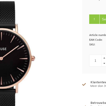
!
Se
Article numb
EAN Code:
SKU:
Klantente
Meer dan 30
Betrouwba