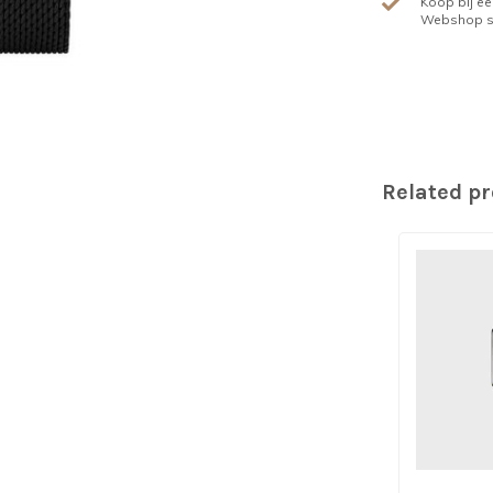
Koop bij ee
Webshop s
Related p