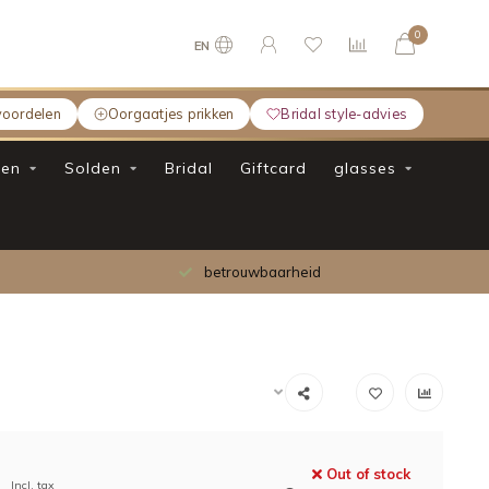
0
EN
voordelen
Oorgaatjes prikken
Bridal style-advies
en
Solden
Bridal
Giftcard
glasses
betrouwbaarheid
Out of stock
Incl. tax