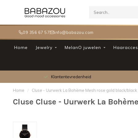
09 356 67 57
info@babazou.com
Home
Jewelry
MelanO juwelen
Haaracces
Klantentevredenheid
Home
/
Cluse - Uurwerk La Bohème Mesh rose gold black/black
Cluse Cluse - Uurwerk La Bohème