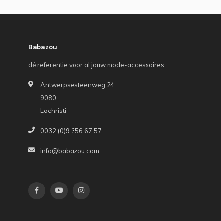
Babazou
dé referentie voor al jouw mode-accessoires
Antwerpsesteenweg 24
9080
Lochristi
0032 (0)9 356 67 57
info@babazou.com