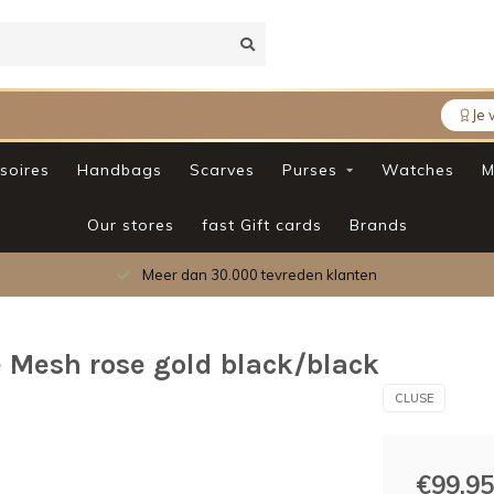
Je 
soires
Handbags
Scarves
Purses
Watches
M
Our stores
fast Gift cards
Brands
Meer dan 30.000 tevreden klanten
 Mesh rose gold black/black
CLUSE
€99,95