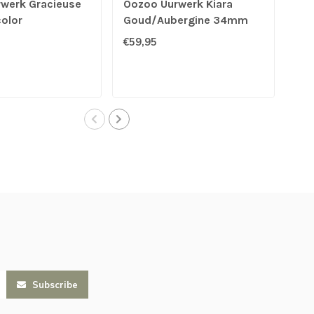
rwerk Gracieuse
Oozoo Uurwerk Kiara
Clu
color
Goud/Aubergine 34mm
Pet
€59,95
€11
Subscribe