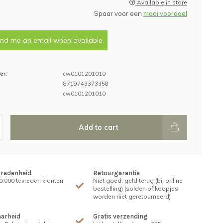
Available in store
Spaar voor een
mooi voordeel
nd me an email when available
er:
cw0101201010
8719743373358
cw0101201010
Add to cart
vredenheid
Retourgarantie
.000 tevreden klanten
Niet goed, geld terug (bij online
bestelling) (solden of koopjes
worden niet geretourneerd)
arheid
Gratis verzending