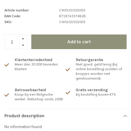
Article number:
CW0101502003
EAN Code:
8719743374928
SKU:
CW0101502003
Add to cart
Klantentevredenheid
Retourgarantie
Meer dan 30.000 tevreden
Niet goed, geld terug (bij
klanten
online bestelling) (solden of
koopjes worden niet
geretourneerd)
Betrouwbaarheid
Gratis verzending
Koop bij een Belgische
bij bestelling boven €75
winkel. Webshop sinds 2008
Product description
No information found