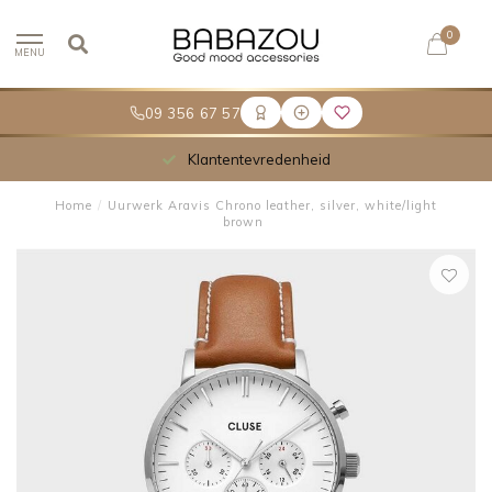
0
MENU
09 356 67 57
Klantentevredenheid
Home
/
Uurwerk Aravis Chrono leather, silver, white/light
brown