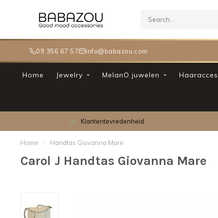
09 356 67 57
info@babazou.com
Home
Jewelry
MelanO juwelen
Haaracces
Klantentevredenheid
Home
/
Handtas Giovanna Mare
Carol J Handtas Giovanna Mare