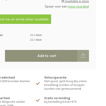
Available in store
Spaar voor een
mooi voordeel
nd me an email when available
er:
211 Mare
211 Mare
Add to cart
vredenheid
Retourgarantie
.000 tevreden klanten
Niet goed, geld terug (bij online
bestelling) (solden of koopjes
worden niet geretourneerd)
arheid
Gratis verzending
n Belgische winkel.
bij bestelling boven €75
inds 2008