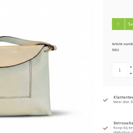
!
Se
Article numb
SKU:
Klantente
Meer dan 30
Betrouwba
Koop bij ee
Webshop s