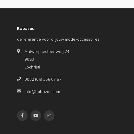
Babazou
dé referentie voor al jouw mode-accessoires
Antwerpsesteenweg 24
9080
Lochristi
0032 (0)9 356 67 57
info@babazou.com