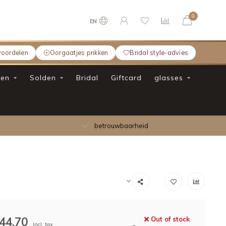
0
EN
voordelen
Oorgaatjes prikken
Bridal style-advies
en
Solden
Bridal
Giftcard
glasses
betrouwbaarheid
44,70
Out of stock
Incl. tax