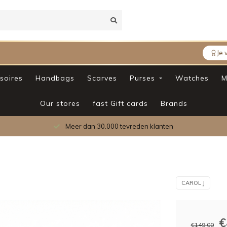
Je 
soires
Handbags
Scarves
Purses
Watches
M
Our stores
fast Gift cards
Brands
Meer dan 30.000 tevreden klanten
CAROL J
€
€149,00