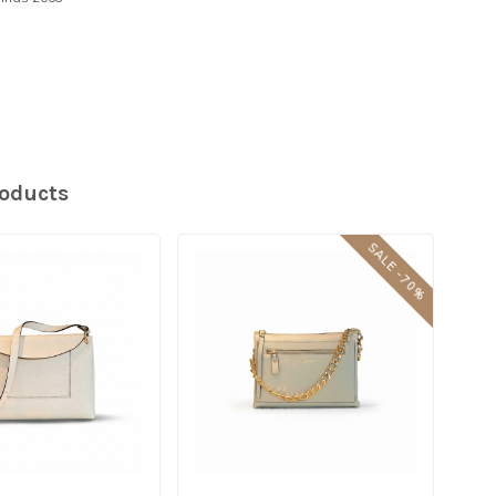
roducts
SALE -70%