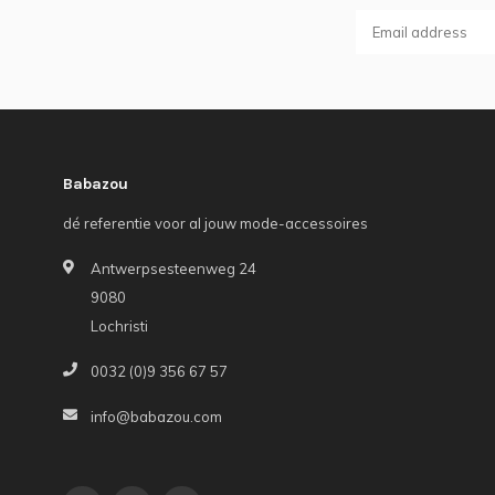
Babazou
dé referentie voor al jouw mode-accessoires
Antwerpsesteenweg 24
9080
Lochristi
0032 (0)9 356 67 57
info@babazou.com